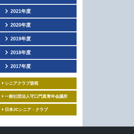
ゴルフコンペ（春）」に参加しまし
に参加いたしました
２０２３年度 守門シニア 親睦旅行
現役交流会のご報告
た！
忘年会が開催されました。
(伊勢)のご報告
2026年度 1月定時総会を開催しまし
2021年度
2024年度 新入会員歓迎会のご案内
守口門真JCシニアクラブ 新入会員
た
忘年会のご案内
２０２３年度臨時総会・総会懇親会の
歓迎会を開催しました
守口門真JCシニアクラブ新入会員歓
ご報告
2020年度
親睦旅行報告
迎会・忘年会のご案内
守口門真青年会議所 新年交歓会に
２０２３年度臨時総会のお知らせ
親睦旅行開催のご案内
参加して
新入会員歓迎会&忘年会が開催されま
守口門真JCシニアクラブ親睦ゴルフ
2019年度
2023年度 新入会員歓迎会のご報告
した。
コンペ
2022年度臨時総会・総会懇親会報告
忘年会のお知らせ
現役12月度例会(卒業式)のご案内
2021年度臨時総会開催報告
2018年度
～親睦会・臨時総会開催報告～
新入会員歓迎会&忘年会のお知らせ
2021年度臨時総会のお知らせ
2018年度11月忘年会事業報告
2017年度
2019年9月 じゃがいもゴルフコンペ
現役2020年度11月度事業に参加しま
2021年度 近畿地区シニア大会 彦根大
2018年度 9月親睦旅行事業報告《２
のご案内
した。
会のご案内
2017年度 忘年会事業報告
日目》
2019年度1月定時総会報告・新年交歓
親睦ゴルフコンペが開催されました。
シニアクラブ規程
2017年度 第2回 じゃがいもゴルフコ
2018年度 9月親睦旅行事業報告
会報告
ンペ事業報告
2018年度7月 総会・懇親会
一般社団法人守口門真青年会議所
2017年度 親睦旅行事業報告
2018年度4月 新入会員歓迎会事業報
2017年度７月夏季総会事業報告
日本JCシニア・クラブ
告
2017年度新入会員歓迎会事業報告