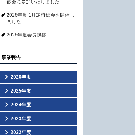
歓会に参加いたしました
2026年度 1月定時総会を開催し
ました
2026年度会長挨拶
事業報告
2026年度
2026年度 7月臨時総会・臨時総会懇
2025年度
親会を開催しました
2025年度 最後の事業「大忘年会」を
2026年度 新入会員歓迎会を開催しま
2024年度
開催しました
した
忘年会のご報告
守口門真ＪＣシニアクラブもりかど交
守口門真JCシニアクラブ 新入会員歓
2023年度
流会を開催しました。
迎会のご案内
親睦会のご報告
2023年度望年会が開催のご報告
守口門真青年会議所主催「ジャガイモ
守口門真青年会議所主催 新年交歓会
2022年度
2024年度臨時総会・総会懇親会報告