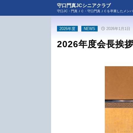
守口門真JCシニアクラブ
守口JC・門真ＪＣ・守口門真ＪＣを卒業したメン
2026年度
NEWS
2026年1月1日
2026年度会長挨