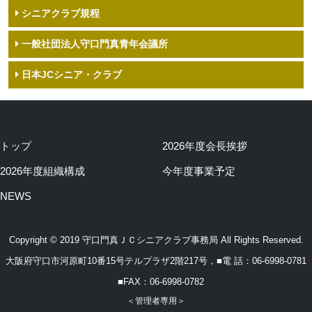
2018年度 9月親睦旅行事業報告
シニアクラブ規程
2017年度 第2回 じゃがいもゴルフコンペ事業報告
2018年度7月 総会・懇親会
2017年度 親睦旅行事業報告
一般社団法人守口門真青年会議所
2018年度4月 新入会員歓迎会事業報告
2017年度７月夏季総会事業報告
日本JCシニア・クラブ
2017年度新入会員歓迎会事業報告
トップ
2026年度会長挨拶
2026年度組織構成
今年度事業予定
NEWS
Copyright © 2019 守口門真ＪＣシニアクラブ事務局 All Rights Reserved.
大阪府守口市河原町10番15号テルプラザ2階217号，■電 話：06-6998-0781
■FAX：06-6998-0782
＜管理者専用＞