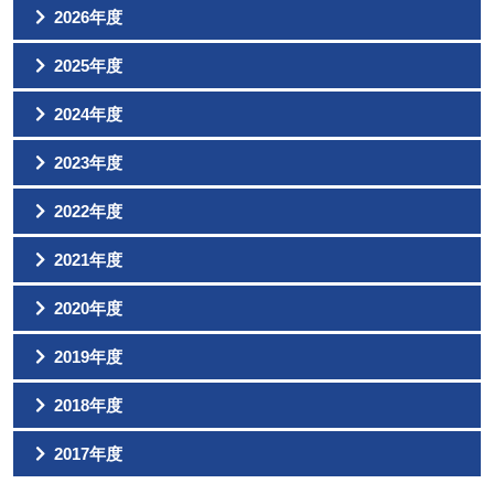
2026年度
2026年度 7月臨時総会・臨時総会懇親会を開催しました
2025年度
2026年度 新入会員歓迎会を開催しました
2025年度 最後の事業「大忘年会」を開催しました
2024年度
守口門真JCシニアクラブ 新入会員歓迎会のご案内
守口門真ＪＣシニアクラブもりかど交流会を開催しました。
守口門真青年会議所主催 新年交歓会に参加いたしました
忘年会のご報告
2023年度
守口門真青年会議所主催「ジャガイモゴルフコンペ（春）」に
2026年度 1月定時総会を開催しました
親睦会のご報告
参加しました！
2023年度望年会が開催のご報告
2022年度
2024年度臨時総会・総会懇親会報告
守口門真JCシニアクラブ 新入会員歓迎会を開催しました
２０２３年度 守門シニア 親睦旅行(伊勢)のご報告
現役交流会のご報告
忘年会が開催されました。
守口門真青年会議所 新年交歓会に参加して
2021年度
２０２３年度臨時総会・総会懇親会のご報告
2024年度 新入会員歓迎会のご案内
忘年会のご案内
２０２３年度臨時総会のお知らせ
守口門真JCシニアクラブ新入会員歓迎会・忘年会のご案内
2020年度
親睦旅行報告
2023年度 新入会員歓迎会のご報告
守口門真JCシニアクラブ親睦ゴルフコンペ
親睦旅行開催のご案内
新入会員歓迎会&忘年会が開催されました。
2019年度
2021年度臨時総会開催報告
2022年度臨時総会・総会懇親会報告
現役12月度例会(卒業式)のご案内
2021年度臨時総会のお知らせ
忘年会のお知らせ
2018年度
新入会員歓迎会&忘年会のお知らせ
2021年度 近畿地区シニア大会 彦根大会のご案内
～親睦会・臨時総会開催報告～
現役2020年度11月度事業に参加しました。
2018年度11月忘年会事業報告
2017年度
2019年9月 じゃがいもゴルフコンペのご案内
親睦ゴルフコンペが開催されました。
2018年度 9月親睦旅行事業報告《２日目》
2019年度1月定時総会報告・新年交歓会報告
2017年度 忘年会事業報告