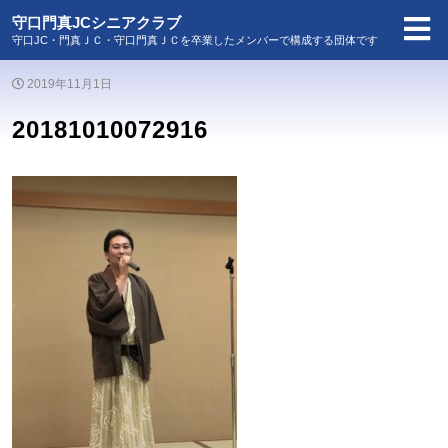
守口門真JCシニアクラブ
守口JC・門真ＪＣ・守口門真ＪＣを卒業したメンバーで構成する団体です
2019年11月1日
20181010072916